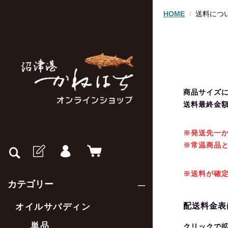
HOME
送料につ
商品サイズ
送料最終金
※発送先一か
※常温商品
※送料が確
カテゴリー
配送料金表
オイルサバディン
単品
クリックで